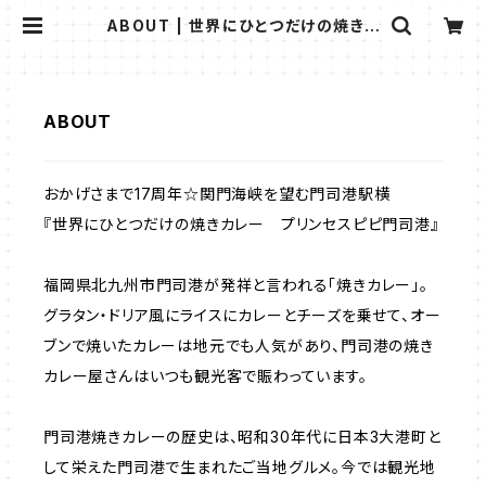
ABOUT | 世界にひとつだけの焼きカ
レー☆プリンセスピピ門司港 ＢＡＳ
Ｅネット通販店
ABOUT
おかげさまで17周年☆関門海峡を望む門司港駅横
『世界にひとつだけの焼きカレー プリンセスピピ門司港』
福岡県北九州市門司港が発祥と言われる「焼きカレー」。
グラタン・ドリア風にライスにカレーとチーズを乗せて、オー
ブンで焼いたカレーは地元でも人気があり、門司港の焼き
カレー屋さんはいつも観光客で賑わっています。
門司港焼きカレーの歴史は、昭和30年代に日本3大港町と
して栄えた門司港で生まれたご当地グルメ。今では観光地